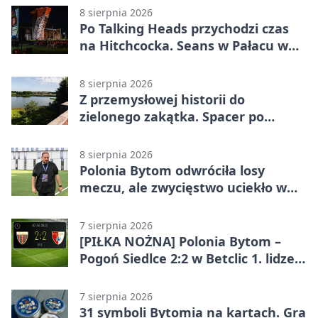
8 sierpnia 2026
Po Talking Heads przychodzi czas
na Hitchcocka. Seans w Pałacu w
Miechowicach
8 sierpnia 2026
Z przemysłowej historii do
zielonego zakątka. Spacer po
Żabich Dołach
8 sierpnia 2026
Polonia Bytom odwróciła losy
meczu, ale zwycięstwo uciekło w
końcówce
7 sierpnia 2026
[PIŁKA NOŻNA] Polonia Bytom –
Pogoń Siedlce 2:2 w Betclic 1. lidze.
Gospodarze odwrócili losy meczu,
ale stracili zwycięstwo
7 sierpnia 2026
31 symboli Bytomia na kartach. Gra