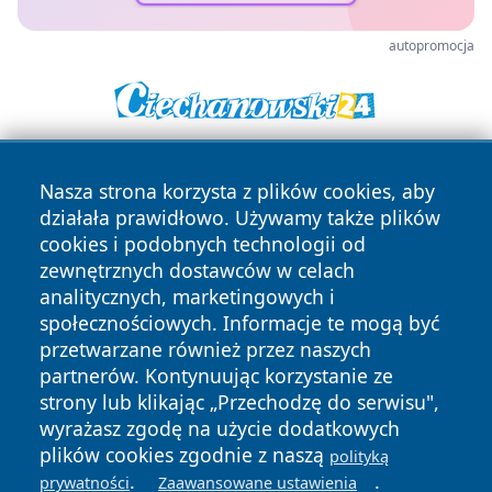
autopromocja
Nasza strona korzysta z plików cookies, aby
działała prawidłowo. Używamy także plików
cookies i podobnych technologii od
zewnętrznych dostawców w celach
analitycznych, marketingowych i
Copyright © 2026 faktybytom.pl Wszystkie prawa zastrzeżone.
społecznościowych. Informacje te mogą być
przetwarzane również przez naszych
partnerów. Kontynuując korzystanie ze
Polityka
Polityka
News
Autorzy
strony lub klikając „Przechodzę do serwisu",
Prywatności
Cookies
wyrażasz zgodę na użycie dodatkowych
plików cookies zgodnie z naszą
polityką
.
.
prywatności
Zaawansowane ustawienia