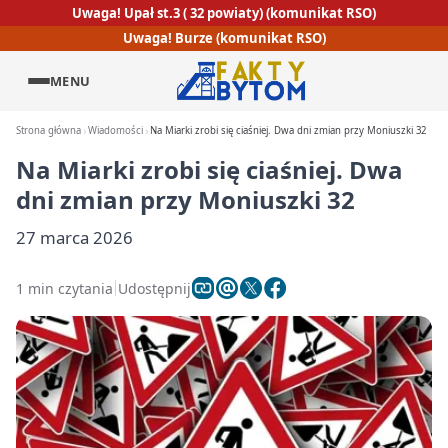
Uwaga! Upał st.3 ( 32 powiaty) (komunikat RSO)
Uwaga! Burze (komunikat RSO)
MENU
Strona główna
Wiadomości
Na Miarki zrobi się ciaśniej. Dwa dni zmian przy Moniuszki 32
Na Miarki zrobi się ciaśniej. Dwa
dni zmian przy Moniuszki 32
27 marca 2026
1 min czytania
Udostępnij