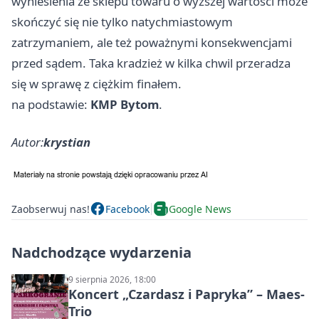
wyniesienia ze sklepu towaru o wyższej wartości może
skończyć się nie tylko natychmiastowym
zatrzymaniem, ale też poważnymi konsekwencjami
przed sądem. Taka kradzież w kilka chwil przeradza
się w sprawę z ciężkim finałem.
na podstawie:
KMP Bytom
.
Autor:
krystian
Zaobserwuj nas!
Facebook
Google News
Nadchodzące wydarzenia
9 sierpnia 2026, 18:00
Koncert „Czardasz i Papryka” – Maes-
Trio