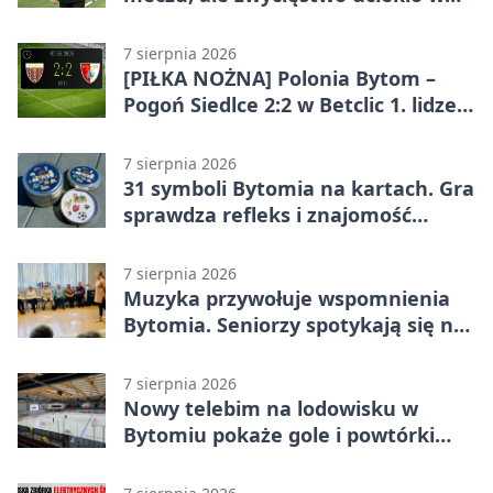
końcówce
7 sierpnia 2026
[PIŁKA NOŻNA] Polonia Bytom –
Pogoń Siedlce 2:2 w Betclic 1. lidze.
Gospodarze odwrócili losy meczu,
ale stracili zwycięstwo
7 sierpnia 2026
31 symboli Bytomia na kartach. Gra
sprawdza refleks i znajomość
miasta
7 sierpnia 2026
Muzyka przywołuje wspomnienia
Bytomia. Seniorzy spotykają się na
warsztatach
7 sierpnia 2026
Nowy telebim na lodowisku w
Bytomiu pokaże gole i powtórki
akcji