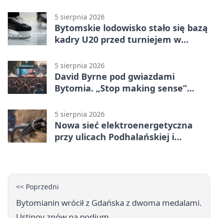
5 sierpnia 2026
Bytomskie lodowisko stało się bazą
kadry U20 przed turniejem w
Ostrawie
5 sierpnia 2026
David Byrne pod gwiazdami
Bytomia. „Stop making sense”
wraca na ekran
5 sierpnia 2026
Nowa sieć elektroenergetyczna
przy ulicach Podhalańskiej i
Nowakowskiego
<< Poprzedni
Bytomianin wrócił z Gdańska z dwoma medalami.
Ustinov znów na podium