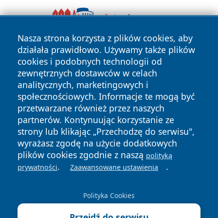
Nasza strona korzysta z plików cookies, aby
działała prawidłowo. Używamy także plików
cookies i podobnych technologii od
zewnętrznych dostawców w celach
analitycznych, marketingowych i
społecznościowych. Informacje te mogą być
Copyright © 2026 faktybytom.pl Wszystkie prawa zastrzeżone.
przetwarzane również przez naszych
partnerów. Kontynuując korzystanie ze
strony lub klikając „Przechodzę do serwisu",
Polityka
Polityka
wyrażasz zgodę na użycie dodatkowych
News
Autorzy
Prywatności
Cookies
plików cookies zgodnie z naszą
polityką
.
.
prywatności
Zaawansowane ustawienia
Polityka Cookies
Przejdź do serwisu