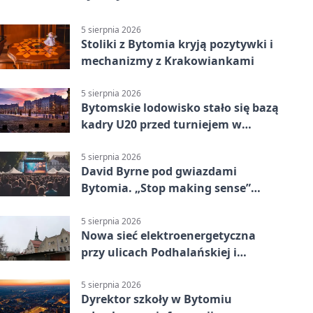
5 sierpnia 2026
Stoliki z Bytomia kryją pozytywki i
mechanizmy z Krakowiankami
5 sierpnia 2026
Bytomskie lodowisko stało się bazą
kadry U20 przed turniejem w
Ostrawie
5 sierpnia 2026
David Byrne pod gwiazdami
Bytomia. „Stop making sense”
wraca na ekran
5 sierpnia 2026
Nowa sieć elektroenergetyczna
przy ulicach Podhalańskiej i
Nowakowskiego
5 sierpnia 2026
Dyrektor szkoły w Bytomiu