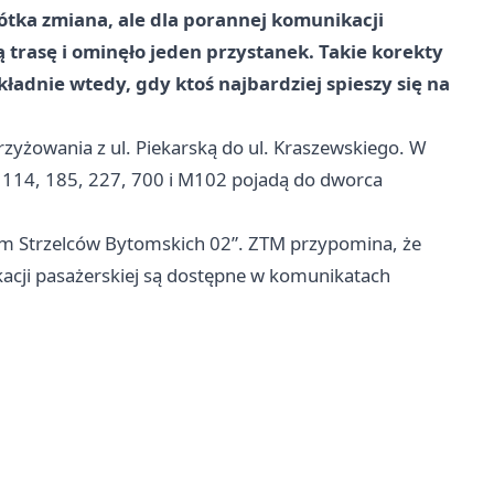
rótka zmiana, ale dla porannej komunikacji
nną trasę i ominęło jeden przystanek. Takie korekty
kładnie wtedy, gdy ktoś najbardziej spieszy się na
rzyżowania z ul. Piekarską do ul. Kraszewskiego. W
4, 114, 185, 227, 700 i M102 pojadą do dworca
om Strzelców Bytomskich 02”. ZTM przypomina, że
acji pasażerskiej są dostępne w komunikatach