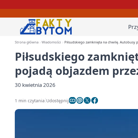
Prz
Strona główna
Wiadomości
Piłsudskiego zamknięta na chwilę. Autobusy 
Piłsudskiego zamknięt
pojadą objazdem prze
30 kwietnia 2026
1 min czytania
Udostępnij