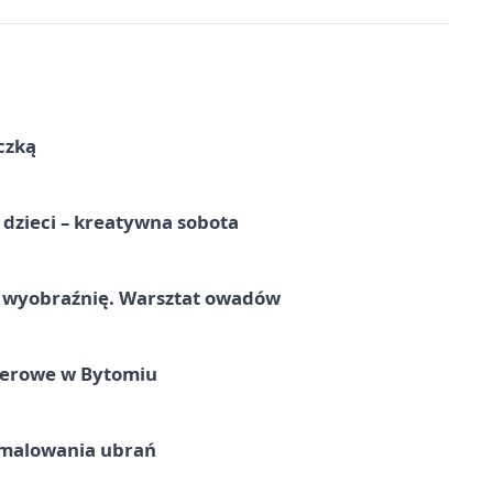
czką
a dzieci – kreatywna sobota
a wyobraźnię. Warsztat owadów
nerowe w Bytomiu
malowania ubrań