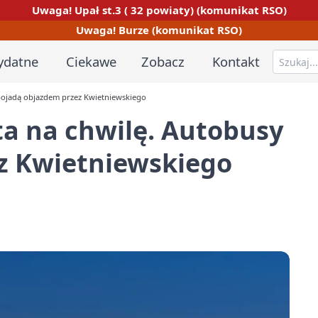
Uwaga! Upał st.3 ( 32 powiaty) (komunikat RSO)
Uwaga! Burze (komunikat RSO)
ydatne
Ciekawe
Zobacz
Kontakt
pojadą objazdem przez Kwietniewskiego
a na chwilę. Autobusy
z Kwietniewskiego