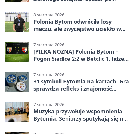
Żabich Dołach
8 sierpnia 2026
Polonia Bytom odwróciła losy
meczu, ale zwycięstwo uciekło w
końcówce
7 sierpnia 2026
[PIŁKA NOŻNA] Polonia Bytom –
Pogoń Siedlce 2:2 w Betclic 1. lidze.
Gospodarze odwrócili losy meczu,
ale stracili zwycięstwo
7 sierpnia 2026
31 symboli Bytomia na kartach. Gra
sprawdza refleks i znajomość
miasta
7 sierpnia 2026
Muzyka przywołuje wspomnienia
Bytomia. Seniorzy spotykają się na
warsztatach