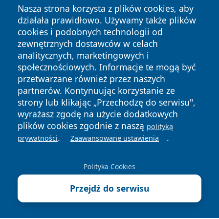
Nasza strona korzysta z plików cookies, aby
działała prawidłowo. Używamy także plików
cookies i podobnych technologii od
zewnętrznych dostawców w celach
analitycznych, marketingowych i
społecznościowych. Informacje te mogą być
Copyright © 2026 faktybytom.pl Wszystkie prawa zastrzeżone.
przetwarzane również przez naszych
partnerów. Kontynuując korzystanie ze
strony lub klikając „Przechodzę do serwisu",
Polityka
Polityka
News
Autorzy
wyrażasz zgodę na użycie dodatkowych
Prywatności
Cookies
plików cookies zgodnie z naszą
polityką
.
.
prywatności
Zaawansowane ustawienia
Polityka Cookies
Przejdź do serwisu