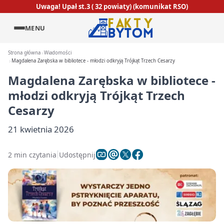
Uwaga! Upał st.3 ( 32 powiaty) (komunikat RSO)
MENU
Strona główna
Wiadomości
Magdalena Zarębska w bibliotece - młodzi odkryją Trójkąt Trzech Cesarzy
Magdalena Zarębska w bibliotece -
młodzi odkryją Trójkąt Trzech
Cesarzy
21 kwietnia 2026
2 min czytania
Udostępnij